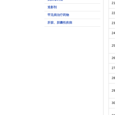
2
造影剂
2
罕见病治疗药物
肝脏、胆囊性疾病
2
2
2
2
2
2
2
3