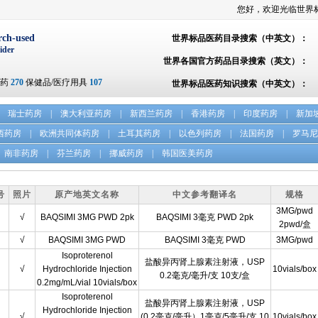
您好，欢迎光临世界
rch-used
世界标品医药目录搜索（中英文）：
ider
世界各国官方药品目录搜索（英文）：
方药
270
保健品/医疗用具
107
世界标品医药知识搜索（中英文）：
瑞士药房
|
澳大利亚药房
|
新西兰药房
|
香港药房
|
印度药房
|
新加
西药房
|
欧洲共同体药房
|
土耳其药房
|
以色列药房
|
法国药房
|
罗马尼
南非药房
|
芬兰药房
|
挪威药房
|
韩国医美药房
号
照片
原产地英文名称
中文参考翻译名
规格
3MG/pwd
√
BAQSIMI 3MG PWD 2pk
BAQSIMI 3毫克 PWD 2pk
2pwd/盒
√
BAQSIMI 3MG PWD
BAQSIMI 3毫克 PWD
3MG/pwd
Isoproterenol
盐酸异丙肾上腺素注射液，USP
√
Hydrochloride Injection
10vials/box
0.2毫克/毫升/支 10支/盒
0.2mg/mL/vial 10vials/box
Isoproterenol
盐酸异丙肾上腺素注射液，USP
Hydrochloride Injection
√
(0.2毫克/毫升）1毫克/5毫升/支 10
10vials/box