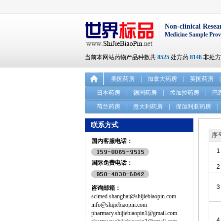
Non-clinical Resea
Medicine Sample Prov
当前本网站药物产品种数共
8525
处方药
8148
非处
美国药房
|
加拿大药房
|
英国药房
|
日本药房
|
德国药房
|
孟加拉药房
|
巴
荷兰药房
|
意大利药房
|
保加利亚药房
|
联系方式
序
国内客服电话：
1
国际免费电话：
2
3
咨询邮箱：
scimed.shanghai@shijiebiaopin.com
info@shijiebiaopin.com
pharmacy.shijiebiaopin1@gmail.com
4