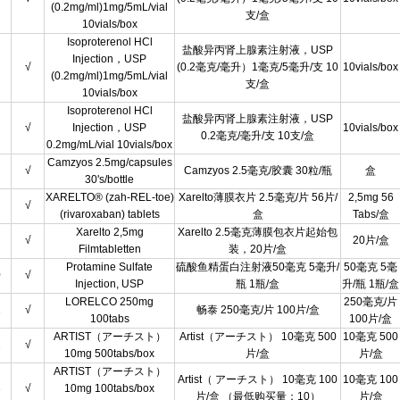
(0.2mg/ml)1mg/5mL/vial
支/盒
10vials/box
Isoproterenol HCl
盐酸异丙肾上腺素注射液，USP
Injection，USP
√
(0.2毫克/毫升）1毫克/5毫升/支 10
10vials/box
(0.2mg/ml)1mg/5mL/vial
支/盒
10vials/box
Isoproterenol HCl
盐酸异丙肾上腺素注射液，USP
√
Injection，USP
10vials/box
0.2毫克/毫升/支 10支/盒
0.2mg/mL/vial 10vials/box
Camzyos 2.5mg/capsules
√
Camzyos 2.5毫克/胶囊 30粒/瓶
盒
30's/bottle
XARELTO® (zah-REL-toe)
Xarelto薄膜衣片 2.5毫克/片 56片/
2,5mg 56
√
(rivaroxaban) tablets
盒
Tabs/盒
Xarelto 2,5mg
Xarelto 2.5毫克薄膜包衣片起始包
√
20片/盒
Filmtabletten
装，20片/盒
Protamine Sulfate
硫酸鱼精蛋白注射液50毫克 5毫升/
50毫克 5毫
0
√
Injection, USP
瓶 1瓶/盒
升/瓶 1瓶/盒
LORELCO 250mg
250毫克/片
1
√
畅泰 250毫克/片 100片/盒
100tabs
100片/盒
ARTIST（アーチスト）
Artist（アーチスト） 10毫克 500
10毫克 500
2
√
10mg 500tabs/box
片/盒
片/盒
ARTIST（アーチスト）
Artist（ アーチスト） 10毫克 100
10毫克 100
3
√
10mg 100tabs/box
片/盒 （最低购买量：10）
片/盒