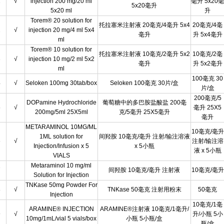
1
√
injection 200 mg/20 ml
毫升 5x20毫
5x20毫升
5x20 ml
升
Torem® 20 solution for
托拉塞米注射液 20毫克/4毫升 5x4
20毫克/4毫
2
√
injection 20 mg/4 ml 5x4
毫升
升 5x4毫升
ml
Torem® 10 solution for
托拉塞米注射液 10毫克/2毫升 5x2
10毫克/2毫
3
√
injection 10 mg/2 ml 5x2
毫升
升 5x2毫升
ml
100毫克 30
4
√
Seloken 100mg 30tab/box
Seloken 100毫克 30片/盒
片/盒
200毫克/5
DOPamine Hydrochloride
葡萄糖中的多巴胺盐酸盐 200毫
5
√
毫升 25X5
200mg/5ml 25X5ml
克/5毫升 25X5毫升
毫升
METARAMINOL 10MG/ML
10毫克/毫升
1ML solution for
间羟胺 10毫克/毫升 注射/输注溶液
6
√
注射/输注溶
Injection/Infusion x 5
x 5小瓶
液 x 5小瓶
VIALS
Metaraminol 10 mg/ml
7
间羟胺 10毫克/毫升 注射液
10毫克/毫升
Solution for Injection
TNKase 50mg Powder For
8
√
TNKase 50毫克 注射用粉末
50毫克
Injection
10毫克/1毫
ARAMINE® INJECTION
ARAMINE®注射液 10毫克/1毫升/
9
√
升/小瓶 5小
10mg/1mL/vial 5 vials/box
小瓶 5小瓶/盒
瓶/盒