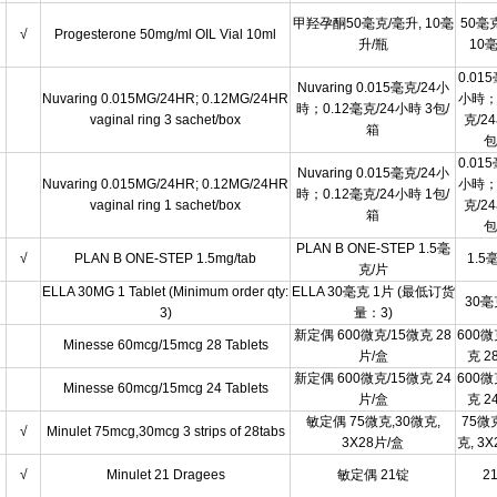
甲羟孕酮50毫克/毫升, 10毫
50毫
√
Progesterone 50mg/ml OIL Vial 10ml
升/瓶
10
0.01
Nuvaring 0.015毫克/24小
Nuvaring 0.015MG/24HR; 0.12MG/24HR
小時；
時；0.12毫克/24小時 3包/
vaginal ring 3 sachet/box
克/2
箱
包
0.01
Nuvaring 0.015毫克/24小
Nuvaring 0.015MG/24HR; 0.12MG/24HR
小時；
時；0.12毫克/24小時 1包/
vaginal ring 1 sachet/box
克/2
箱
包
PLAN B ONE-STEP 1.5毫
√
PLAN B ONE-STEP 1.5mg/tab
1.5
克/片
ELLA 30MG 1 Tablet (Minimum order qty:
ELLA 30毫克 1片 (最低订货
30毫
3)
量：3)
新定偶 600微克/15微克 28
600微
Minesse 60mcg/15mcg 28 Tablets
片/盒
克 2
新定偶 600微克/15微克 24
600微
Minesse 60mcg/15mcg 24 Tablets
片/盒
克 2
敏定偶 75微克,30微克,
75微
√
Minulet 75mcg,30mcg 3 strips of 28tabs
3X28片/盒
克, 3
√
Minulet 21 Dragees
敏定偶 21锭
2