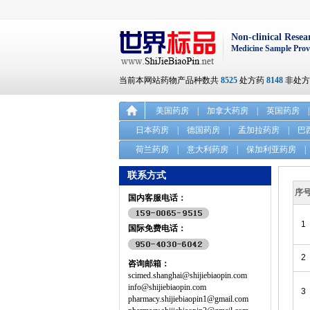
Non-clinical Resea
Medicine Sample Prov
当前本网站药物产品种数共
8525
处方药
8148
非处
美国药房
|
加拿大药房
|
英国药房
|
日本药房
|
德国药房
|
孟加拉药房
|
巴
荷兰药房
|
意大利药房
|
保加利亚药房
|
联系方式
序
国内客服电话：
1
国际免费电话：
2
咨询邮箱：
scimed.shanghai@shijiebiaopin.com
info@shijiebiaopin.com
3
pharmacy.shijiebiaopin1@gmail.com