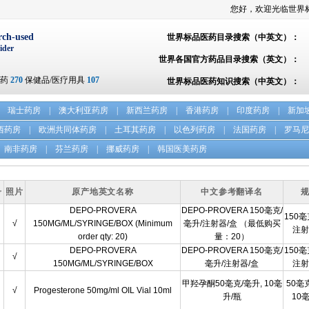
您好，欢迎光临世界
rch-used
世界标品医药目录搜索（中英文）：
ider
世界各国官方药品目录搜索（英文）：
方药
270
保健品/医疗用具
107
世界标品医药知识搜索（中英文）：
瑞士药房
|
澳大利亚药房
|
新西兰药房
|
香港药房
|
印度药房
|
新加
西药房
|
欧洲共同体药房
|
土耳其药房
|
以色列药房
|
法国药房
|
罗马尼
南非药房
|
芬兰药房
|
挪威药房
|
韩国医美药房
号
照片
原产地英文名称
中文参考翻译名
DEPO-PROVERA
DEPO-PROVERA 150毫克/
150毫
√
150MG/ML/SYRINGE/BOX (Minimum
毫升/注射器/盒 （最低购买
注射
order qty: 20)
量：20）
DEPO-PROVERA
DEPO-PROVERA 150毫克/
150毫
√
150MG/ML/SYRINGE/BOX
毫升/注射器/盒
注射
甲羟孕酮50毫克/毫升, 10毫
50毫
√
Progesterone 50mg/ml OIL Vial 10ml
升/瓶
10