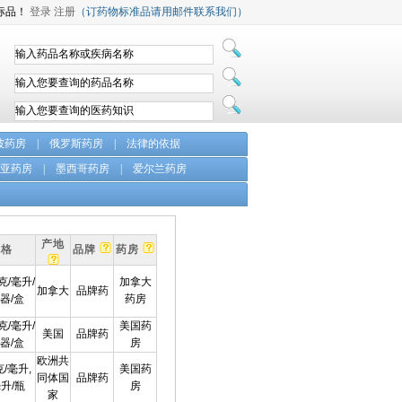
标品！
登录
注册
（订药物标准品请用邮件联系我们）
坡药房
|
俄罗斯药房
|
法律的依据
亚药房
|
墨西哥药房
|
爱尔兰药房
产地
规格
品牌
药房
克/毫升/
加拿大
加拿大
品牌药
器/盒
药房
克/毫升/
美国药
美国
品牌药
器/盒
房
欧洲共
克/毫升,
美国药
同体国
品牌药
毫升/瓶
房
家