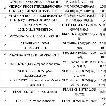
GENERIC)2.5MG/TAB 30TABS/BOTTLE
药) 2.5毫克/片 30片/瓶
片
MEDROXYPROGESTERONE(PROVERA
甲羟孕酮(PROVERA仿制
10
√
GENERIC)10MG/TAB 500TABS/BOTTLE
药) 10毫克/片 500片/瓶
50
MEDROXYPROGESTERONE(PROVERA
甲羟孕酮(PROVERA仿制
10毫克
√
GENERIC)10MG/TAB 30TABS/BOTTLE
药) 10毫克/片 30片/瓶
片
DEPO-PROVERA
DEPO-PROVERA 150毫克/
150毫
√
150MG/ML/SYRINGE/BOX
毫升/注射器/盒
注射
PROVERA 5毫克/片 100片/
5毫克/
√
PROVERA 5MG/TAB 100TABS/BOTTLE
瓶
片
PROVERA 2.5MG/TAB
PROVERA 2.5毫克/片 100
2.5
√
100TABS/BOTTLE
片/瓶
10
PROVERA 10毫克/片 100
10
√
PROVERA 10MG/TAB 100TABS/BOTTLE
片/瓶
10
WELLNARA (1/0.04)毫克/
(1/0.
√
WELLNARA (1/0.04)mg/tab 28tabs/box
片 28片/盒
片 2
NEXT CHOICE 0.75mg/tab
NEXT CHOICE 0.75毫克/片
0.75
2tabs/Packet/box
2片/包/盒
片/
NEXT CHOICE 0.75mg/tab 2tabs/Packet
NEXT CHOICE 0.75毫克/片
0.75
3Packets/box
2片/包 3包/盒
片/包
PLAN B ONE-STEP 1.5毫
√
PLAN B ONE-STEP 1.5mg/tab/box
1.5毫
克/片/盒
0.75
√
PLAN B 0.75mg/tab 2tabs/box
PLAN B 0.75毫克/片 2片/盒
片