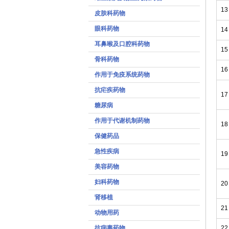
13
皮肤科药物
眼科药物
14
耳鼻喉及口腔科药物
15
骨科药物
16
作用于免疫系统药物
抗疟疾药物
17
糖尿病
作用于代谢机制药物
18
保健药品
急性疾病
19
美容药物
妇科药物
20
肾移植
21
动物用药
抗病毒药物
22