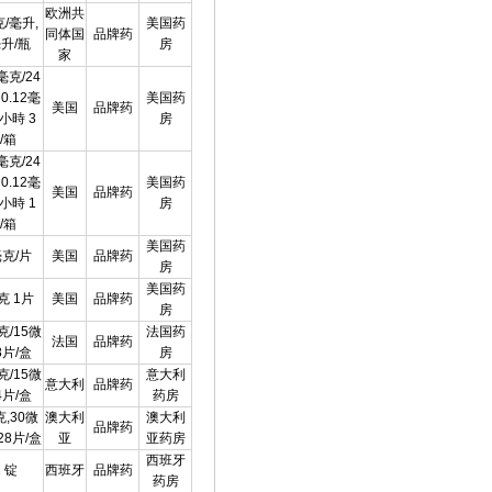
欧洲共
克/毫升,
美国药
同体国
品牌药
毫升/瓶
房
家
5毫克/24
0.12毫
美国药
美国
品牌药
4小時 3
房
/箱
5毫克/24
0.12毫
美国药
美国
品牌药
4小時 1
房
/箱
美国药
毫克/片
美国
品牌药
房
美国药
克 1片
美国
品牌药
房
克/15微
法国药
法国
品牌药
8片/盒
房
克/15微
意大利
意大利
品牌药
4片/盒
药房
克,30微
澳大利
澳大利
品牌药
X28片/盒
亚
亚药房
西班牙
1 锭
西班牙
品牌药
药房