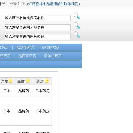
标品！
登录
注册
（订药物标准品请用邮件联系我们）
坡药房
|
俄罗斯药房
|
法律的依据
亚药房
|
墨西哥药房
|
爱尔兰药房
产地
品牌
药房
日本
品牌药
日本药房
日本
品牌药
日本药房