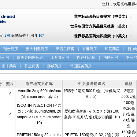
您好，欢迎光临世界
rch-used
世界标品医药目录搜索（中英文）：
ider
世界各国官方药品目录搜索（英文）：
方药
270
保健品/医疗用具
107
世界标品医药知识搜索（中英文）：
瑞士药房
|
澳大利亚药房
|
新西兰药房
|
香港药房
|
印度药房
|
新加
西药房
|
欧洲共同体药房
|
土耳其药房
|
以色列药房
|
法国药房
|
罗马尼
南非药房
|
芬兰药房
|
挪威药房
|
韩国医美药房
号
照片
原产地英文名称
中文参考翻译名
规格
Venetlin 2mg 500tabs/box
舒喘宁 2毫克 500片/盒 （最低购买
2毫克
√
(Minimum order qty: 5)
量：5）
500片/盒
100毫
ISCOTIN INJECTION (イス
克/20毫
コチン注) 100mg/20ml, 20
爱扫痨注射液 (イスコチン注) 100
√
升/安瓿,
ampoules (Minimum order:
毫克/20毫升/安瓿 (最少订购量: 10)
20安瓿/
10)
盒
150毫克/
PRIFTIN 150mg 32 tablets,
PRIFTIN 150毫克/片 32片/盒 ) (最