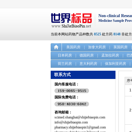
Non-clinical Resea
Medicine Sample Prov
当前本网站药物产品种数共
8525
处方药
8148
非处
美国药房
|
加拿大药房
|
英国药房
|
日本药房
|
德国药房
|
孟加拉药房
|
巴
荷兰药房
|
意大利药房
|
保加利亚药房
|
联系方式
序
国内客服电话：
1
国际免费电话：
2
咨询邮箱：
scimed.shanghai@shijiebiaopin.com
info@shijiebiaopin.com
pharmacy.shijiebiaopin1@gmail.com