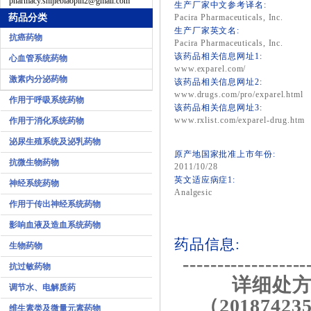
pharmacy.shijiebiaopin2@gmail.com
生产厂家中文参考译名:
药品分类
Pacira Pharmaceuticals, Inc.
生产厂家英文名:
抗癌药物
Pacira Pharmaceuticals, Inc.
该药品相关信息网址1:
心血管系统药物
www.exparel.com/
激素内分泌药物
该药品相关信息网址2:
www.drugs.com/pro/exparel.html
作用于呼吸系统药物
该药品相关信息网址3:
www.rxlist.com/exparel-drug.htm
作用于消化系统药物
泌尿生殖系统及泌乳药物
原产地国家批准上市年份:
抗微生物药物
2011/10/28
英文适应病症1:
神经系统药物
Analgesic
作用于传出神经系统药物
影响血液及造血系统药物
药品信息:
生物药物
------------------
抗过敏药物
详细处方
调节水、电解质药
（20187423
维生素类及微量元素药物