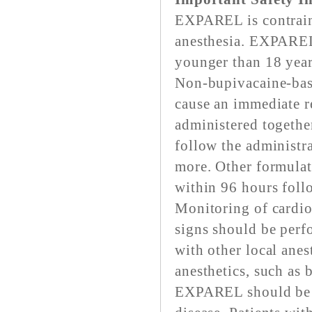
EXPAREL is contraind
anesthesia. EXPAREL 
younger than 18 year
Non-bupivacaine-base
cause an immediate 
administered togeth
follow the administra
more. Other formulat
within 96 hours fol
Monitoring of cardiov
signs should be perf
with other local ane
anesthetics, such as 
EXPAREL should be us