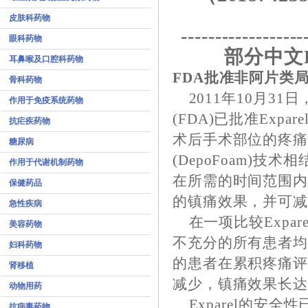
皮肤科药物
------------------
眼科药物
部分中文E
耳鼻喉及口腔科药物
FDA批准非阿片类局
骨科药物
2011年10月31
作用于免疫系统药物
(FDA)已批准Exp
抗疟疾药物
术后手术部位的疼痛。
糖尿病
(DepoFoam)
作用于代谢机制药物
在所需的时间范围内给药
保健药品
的镇痛效果，并可
急性疾病
在一项比较Expa
美容药物
不充分的所有患者均接
妇科药物
的患者在累积疼痛
肾移植
减少，镇痛效果长达7
动物用药
Exparel的安全
抗病毒药物