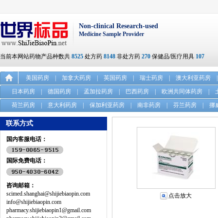
Non-clinical Research-used
Medicine Sample Provider
当前本网站药物产品种数共
8525
处方药
8148
非处方药
270
保健品/医疗用具
107
美国药房
|
加拿大药房
|
英国药房
|
瑞士药房
|
澳大利亚药房
|
日本药房
|
德国药房
|
孟加拉药房
|
巴西药房
|
欧洲共同体药房
|
荷兰药房
|
意大利药房
|
保加利亚药房
|
南非药房
|
芬兰药房
|
挪
联系方式
国内客服电话：
国际免费电话：
咨询邮箱：
scimed.shanghai@shijiebiaopin.com
点击放大
info@shijiebiaopin.com
pharmacy.shijiebiaopin1@gmail.com