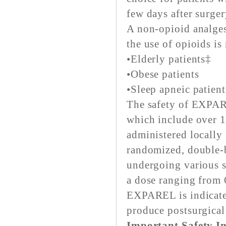
few days after surger
A non-opioid analges
the use of opioids is
•Elderly patients‡
•Obese patients
•Sleep apneic patien
The safety of EXPARE
which include over 1
administered locally 
randomized, double-b
undergoing various s
a dose ranging fro
EXPAREL is indicated 
produce postsurgical
Important Safety I