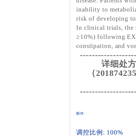
disease. Patients wit
inability to metaboliz
risk of developing t
In clinical trials, t
≥10%) following EX
constipation, and vo
------------------
详细处方
（20187423
------------------
附件:
调控比例: 100%