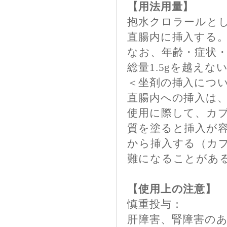
【用法用量】
抱水クロラールとして
直腸内に挿入する
なお、年齢・症状
総量1.5gを越え
＜坐剤の挿入につ
直腸内への挿入は
使用に際して、カ
質を塗ると挿入が
から挿入する（カ
難になることがあ
【使用上の注意】
慎重投与：
肝障害、腎障害の