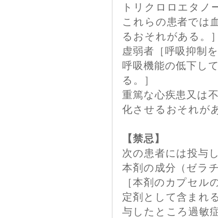
トリクロロエタノ
これらの患者では
るおそれがある。
虚弱者［呼吸抑制
呼吸機能の低下し
る。］
重篤な心疾患又は
化させるおそれが
【禁忌】
次の患者には投与
本剤の成分（ゼラ
［本剤のカプセル
定剤として含まれ
与したところ過敏