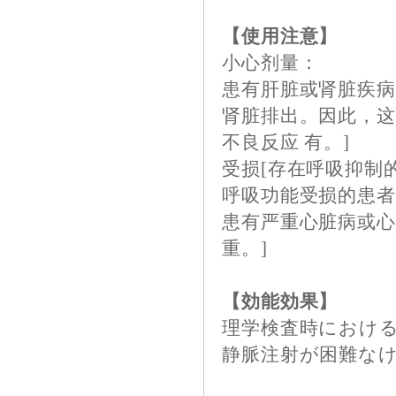
【使用注意】
小心剂量：
患有肝脏或肾脏疾病
肾脏排出。因此，
不良反应 有。]
受损[存在呼吸抑制
呼吸功能受损的患者
患有严重心脏病或心
重。]
【効能効果】
理学検査時におけ
静脈注射が困難な