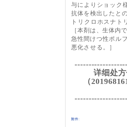
与によりショック
抗体を検出したと
トリクロホスナト
［本剤は、生体内
急性間けつ性ポル
悪化させる。］
------------------
详细处方
（20196816
------------------
附件: