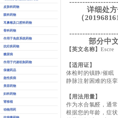
------------------
皮肤科药物
详细处方
眼科药物
（20196816
耳鼻喉及口腔科药物
骨科药物
------------------
作用于免疫系统药物
部分中文
抗疟疾药物
【英文名称】
Escre
糖尿病
作用于代谢机制药物
【适用证】
保健药品
体检时的镇静/催眠
急性疾病
静脉注射困难的痉
美容药物
妇科药物
【用法用量】
肾移植
作为水合氯醛，通常30
动物用药
根据您的年龄，症
抗病毒药物