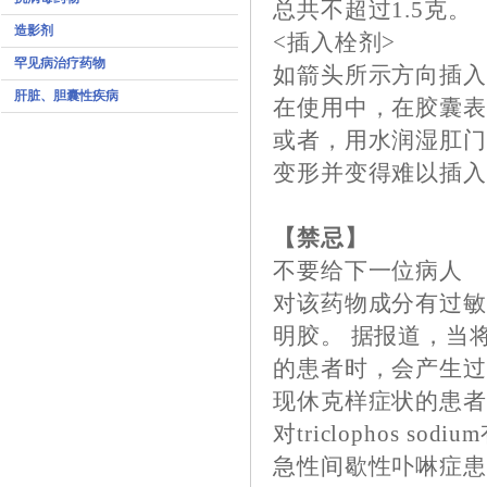
总共不超过1.5克。
造影剂
<插入栓剂>
罕见病治疗药物
如箭头所示方向插
肝脏、胆囊性疾病
在使用中，在胶囊
或者，用水润湿肛
变形并变得难以插
【禁忌】
不要给下一位病人
对该药物成分有过敏
明胶。 据报道，当
的患者时，会产生过
现休克样症状的患者
对triclophos 
急性间歇性卟啉症患