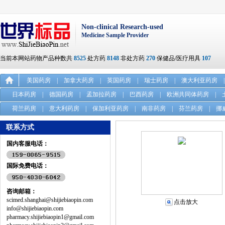
Non-clinical Research-used
Medicine Sample Provider
当前本网站药物产品种数共
8525
处方药
8148
非处方药
270
保健品/医疗用具
107
美国药房
|
加拿大药房
|
英国药房
|
瑞士药房
|
澳大利亚药房
|
日本药房
|
德国药房
|
孟加拉药房
|
巴西药房
|
欧洲共同体药房
|
荷兰药房
|
意大利药房
|
保加利亚药房
|
南非药房
|
芬兰药房
|
挪
联系方式
国内客服电话：
国际免费电话：
咨询邮箱：
scimed.shanghai@shijiebiaopin.com
点击放大
info@shijiebiaopin.com
pharmacy.shijiebiaopin1@gmail.com