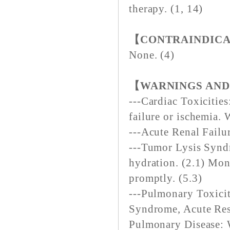
therapy. (1, 14)
【CONTRAINDIC
None. (4)
【WARNINGS AND
---Cardiac Toxicitie
failure or ischemia.
---Acute Renal Failur
---Tumor Lysis Synd
hydration. (2.1) Moni
promptly. (5.3)
---Pulmonary Toxicit
Syndrome, Acute Resp
Pulmonary Disease: W