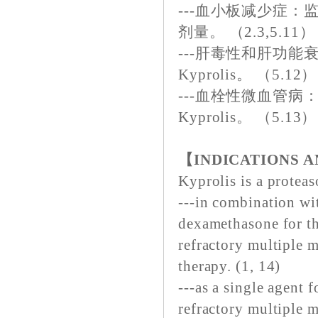
---血小板减少症：监
剂量。 （2.3,5.11）
---肝毒性和肝功
Kyprolis。 （5.12）
---血栓性微血管
Kyprolis。 （5.13）
【INDICATIONS 
Kyprolis is a proteas
---in combination wi
dexamethasone for th
refractory multiple 
therapy. (1, 14)
---as a single agent f
refractory multiple 