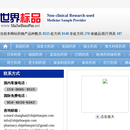
Non-clinical Research-used
Medicine Sample Provider
当前本网站药物产品种数共
8525
处方药
8148
非处方药
270
保健品/医疗用具
107
美国药房
|
加拿大药房
|
英国药房
|
瑞士药房
|
澳大利亚药房
|
日本药房
|
德国药房
|
孟加拉药房
|
巴西药房
|
欧洲共同体药房
|
荷兰药房
|
意大利药房
|
保加利亚药房
|
南非药房
|
芬兰药房
|
挪
联系方式
国内客服电话：
国际免费电话：
咨询邮箱：
scimed.shanghai@shijiebiaopin.com
点击放大
info@shijiebiaopin.com
pharmacy.shijiebiaopin1@gmail.com