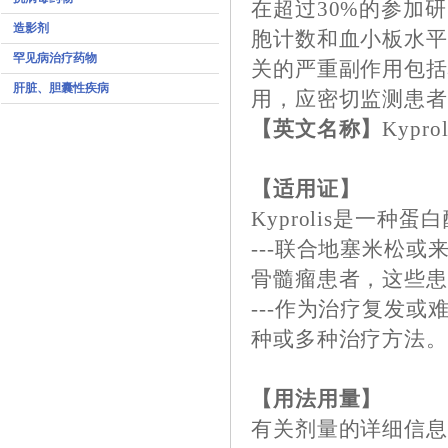
在超过30%的参加
造影剂
胞计数和血小板水平、
罕见病治疗药物
关的严重副作用包
肝脏、胆囊性疾病
用，应密切监测患
【英文名称】
Kyprol
【适用证】
Kyprolis是一种
---联合地塞米松
骨髓瘤患者，这些患者
---作为治疗复发
种或多种治疗方法。 
【用法用量】
有关剂量的详细信息