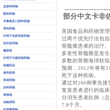
皮肤科药物
------------------
眼科药物
部分中文卡非
耳鼻喉及口腔科药物
骨科药物
美国食品和药物管理局
作用于免疫系统药物
过两个优先疗法包
抗疟疾药物
骨髓瘤患者的治疗
糖尿病
多发性骨髓瘤是发
作用于代谢机制药物
多数的骨骼海绵软
保健药品
预测，2012年将有2
急性疾病
死于这种疾病。
美容药物
通过对266例事先
妇科药物
复发患者进行的临
肾移植
分消失患者比例（总
动物用药
7.8个月。
抗病毒药物