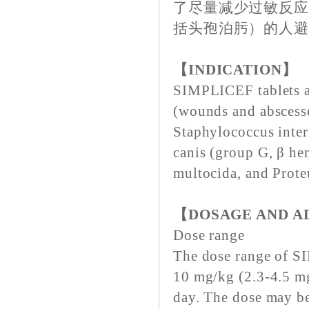
了尽量减少过敏反
括头孢泊肟）的人
【INDICATION】
SIMPLICEF tablets ar
(wounds and abscesse
Staphylococcus inter
canis (group G, β hem
multocida, and Prote
【DOSAGE AND A
Dose range
The dose range of SI
10 mg/kg (2.3-4.5 mg
day. The dose may be