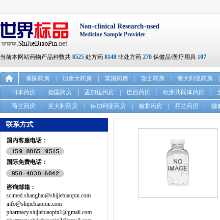
Non-clinical Research-used
Medicine Sample Provider
当前本网站药物产品种数共
8525
处方药
8148
非处方药
270
保健品/医疗用具
107
美国药房
|
加拿大药房
|
英国药房
|
瑞士药房
|
澳大利亚药房
|
日本药房
|
德国药房
|
孟加拉药房
|
巴西药房
|
欧洲共同体药房
|
荷兰药房
|
意大利药房
|
保加利亚药房
|
南非药房
|
芬兰药房
|
挪
联系方式
国内客服电话：
国际免费电话：
咨询邮箱：
scimed.shanghai@shijiebiaopin.com
info@shijiebiaopin.com
pharmacy.shijiebiaopin1@gmail.com