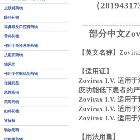
（20194317
皮肤科药物
眼科药物
------------------
耳鼻喉及口腔科药物
部分中文Zovi
骨科药物
作用于免疫系统药物
【英文名称】
Zovira
抗疟疾药物
糖尿病
【适用证】
作用于代谢机制药物
Zovirax I.V
保健药品
疫功能低下患者的
急性疾病
Zovirax I.V
美容药物
Zovirax I.V.
妇科药物
Zovirax I.V
肾移植
动物用药
【用法用量】
抗病毒药物