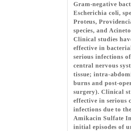
Gram-negative bact
Escherichia coli, sp
Proteus, Providenci
species, and Acinet
Clinical studies ha
effective in bacteri
serious infections o
central nervous sys
tissue; intra-abdomi
burns and post-oper
surgery). Clinical 
effective in serious
infections due to t
Amikacin Sulfate In
initial episodes of 