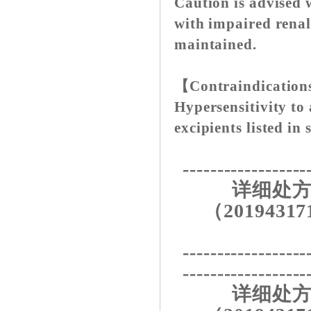
Caution is advised 
with impaired renal
maintained.
【Contraindicatio
Hypersensitivity to 
excipients listed in 
------------------
详细处方
（20194317
------------------
------------------
详细处方