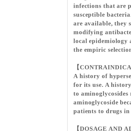
infections that are 
susceptible bacteri
are available, they 
modifying antibacte
local epidemiology 
the empiric selectio
【CONTRAINDIC
A history of hyperse
for its use. A histor
to aminoglycosides 
aminoglycoside beca
patients to drugs in 
【DOSAGE AND A