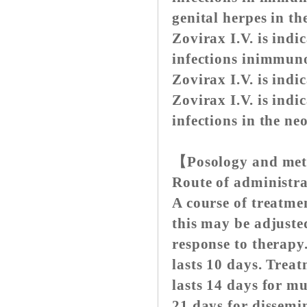
genital herpes in 
Zovirax I.V. is indi
infections inimmun
Zovirax I.V. is indi
Zovirax I.V. is indi
infections in the ne
【Posology and met
Route of administra
A course of treatmen
this may be adjuste
response to therapy
lasts 10 days. Treat
lasts 14 days for m
21 days for dissemi