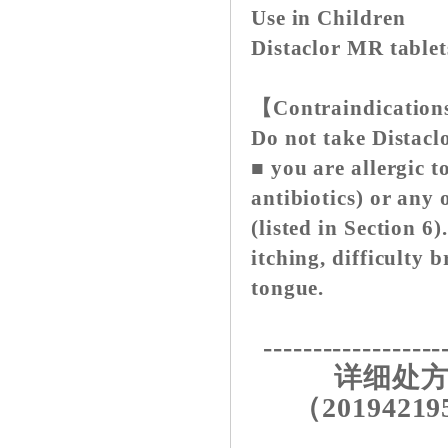
Use in Children
Distaclor MR tablet
【Contraindicatio
Do not take Distaclo
■ you are allergic t
antibiotics) or any 
(listed in Section 6
itching, difficulty b
tongue.
------------------
详细处方
（20194219