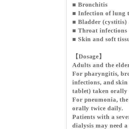
■ Bronchitis
■ Infection of lung
■ Bladder (cystitis)
■ Throat infections 
■ Skin and soft tiss
【Dosage】
Adults and the elde
For pharyngitis, bro
infections, and skin
tablet) taken orally
For pneumonia, the 
orally twice daily.
Patients with a seve
dialysis may need a 