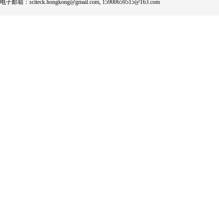
电子邮箱：sciteck.hongkong@gmail.com, 15900659515@163.com