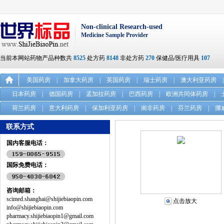
Non-clinical Research-used
Medicine Sample Provider
当前本网站药物产品种数共
8525
处方药
8148
非处方药
270
保健品/医疗用具
107
美国药房
|
加拿大药房
|
英国药房
|
瑞士药房
|
澳大利亚药房
|
日本药房
|
德国药房
|
孟加拉药房
|
巴西药房
|
欧洲共同体药房
|
荷兰药房
|
意大利药房
|
保加利亚药房
|
南非药房
|
芬兰药房
|
挪
联系方式
国内客服电话：
国际免费电话：
咨询邮箱：
scimed.shanghai@shijiebiaopin.com
点击放大
info@shijiebiaopin.com
pharmacy.shijiebiaopin1@gmail.com