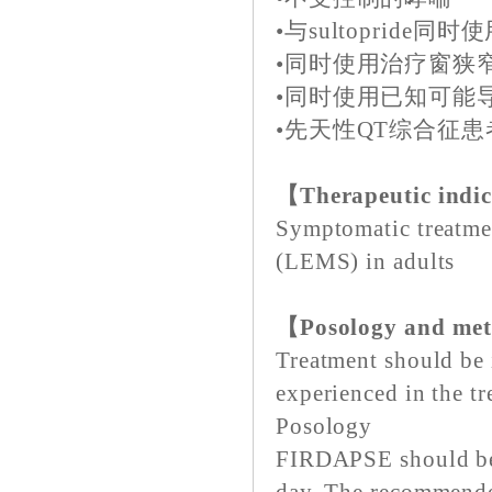
•与sultopride同
•同时使用治疗窗狭窄
•同时使用已知可能
•先天性QT综合征患
【Therapeutic indi
Symptomatic treatme
(LEMS) in adults
【Posology and met
Treatment should be 
experienced in the tr
Posology
FIRDAPSE should be g