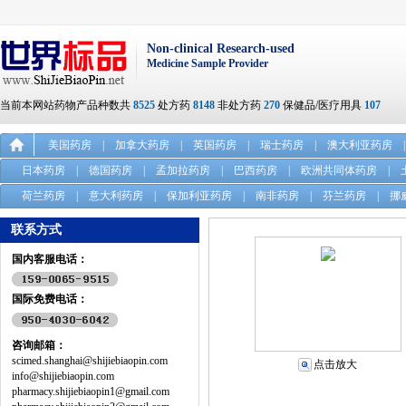
Non-clinical Research-used
Medicine Sample Provider
当前本网站药物产品种数共
8525
处方药
8148
非处方药
270
保健品/医疗用具
107
美国药房
|
加拿大药房
|
英国药房
|
瑞士药房
|
澳大利亚药房
|
日本药房
|
德国药房
|
孟加拉药房
|
巴西药房
|
欧洲共同体药房
|
荷兰药房
|
意大利药房
|
保加利亚药房
|
南非药房
|
芬兰药房
|
挪
联系方式
国内客服电话：
国际免费电话：
咨询邮箱：
scimed.shanghai@shijiebiaopin.com
点击放大
info@shijiebiaopin.com
pharmacy.shijiebiaopin1@gmail.com