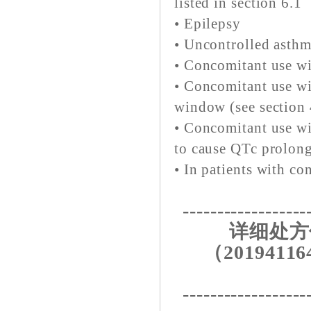
listed in section 6.1
• Epilepsy
• Uncontrolled asth
• Concomitant use wit
• Concomitant use wi
window (see section 
• Concomitant use wi
to cause QTc prolon
• In patients with c
------------------
详细处方
（20194116
------------------