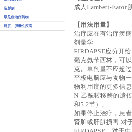
成人Lambert-E
造影剂
罕见病治疗药物
【用法用量】
肝脏、胆囊性疾病
治疗应在有治疗疾
剂量学
FIRDAPSE应分
毫克氨苄西林，可以每
克。单剂量不应超过
平板电脑应与食物
物利用度的更多信息
N-乙酰转移酶的遗
和5.2节）。
如果停止治疗，患者
肾脏或肝脏损害 对
FIRDAPSE。