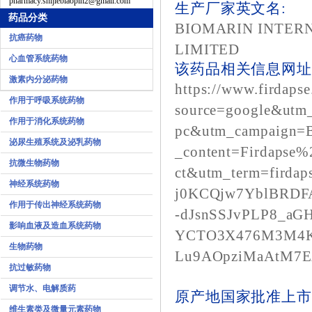
pharmacy.shijiebiaopin2@gmail.com
生产厂家英文名:
药品分类
BIOMARIN INTER
抗癌药物
LIMITED
心血管系统药物
该药品相关信息网址1
激素内分泌药物
https://www.firdaps
作用于呼吸系统药物
source=google&utm
作用于消化系统药物
pc&utm_campaign=
泌尿生殖系统及泌乳药物
_content=Firdapse
抗微生物药物
ct&utm_term=firdap
神经系统药物
j0KCQjw7YblBRDF
作用于传出神经系统药物
-dJsnSSJvPLP8_aG
影响血液及造血系统药物
YCTO3X476M3M4K
生物药物
Lu9AOpziMaAtM7
抗过敏药物
调节水、电解质药
原产地国家批准上市
维生素类及微量元素药物