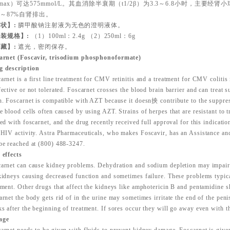
max）可达575mmol/L。其血消除半衰期（t1/2β）为3.3～6.8小时，主要
%～87%自肾排出。
状】:
膦甲酸钠注射液为无色的澄明液体。
装规格】:
（1）100ml：2.4g （2）250ml：6g
藏】:
遮光，密闭保存。
carnet (Foscavir, trisodium phosphonoformate)
g description
arnet is a first line treatment for CMV retinitis and a treatment for CMV colitis 
fective or not tolerated. Foscarnet crosses the blood brain barrier and can treat s
n. Foscarnet is compatible with AZT because it doesn抰 contribute to the suppres
e blood cells often caused by using AZT. Strains of herpes that are resistant to 
ted with foscarnet, and the drug recently received full approval for this indicat
-HIV activity. Astra Pharmaceuticals, who makes Foscavir, has an Assistance a
be reached at (800) 488-3247.
 effects
arnet can cause kidney problems. Dehydration and sodium depletion may impair 
kidneys causing decreased function and sometimes failure. These problems typica
tment. Other drugs that affect the kidneys like amphotericin B and pentamidine 
arnet the body gets rid of in the urine may sometimes irritate the end of the pen
s after the beginning of treatment. If sores occur they will go away even with th
age