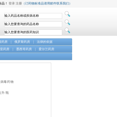
标品！
登录
注册
（订药物标准品请用邮件联系我们）
坡药房
|
俄罗斯药房
|
法律的依据
亚药房
|
墨西哥药房
|
爱尔兰药房
抗病毒药物
毫升/瓶