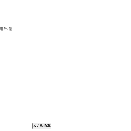
0毫升/瓶