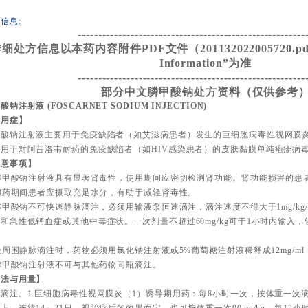
信息:
--------------------------------------------------------
细处方信息以本药内容附件PDF文件（201132022005720.pdf）
Information”为准
--------------------------------------------------------
部分中文膦甲酸钠处方资料（仅供参考
酸钠注射液 (FOSCARNET SODIUM INJECTION)
适用症】
甲酸钠注射液主要用于免疫缺陷者（如艾滋病患者）发生的巨细胞病毒性视网膜
可用于对阿昔洛韦耐药的免疫缺陷者（如HIV感染患者）的皮肤黏膜单纯疱疹病
注意事项】
 膦甲酸钠注射液具有显著肾毒性，使用期间应密切检测肾功能。肾功能损害的患
 用药期间患者应摄取充足水分，有助于减轻肾毒性。
 膦甲酸钠不可快速静脉滴注，必须用输液泵恒速滴注，滴注速度不得大于1mg/kg
和急性低钙血症或其他中毒症状。一次剂量不超过60mg/kg可于1小时内输入
。
 经周围静脉滴注时，药物必须用氯化钠注射液或5%葡萄糖注射液稀释成12mg/m
 膦甲酸钠注射液不可与其他药物同瓶滴注。
用法与用量】
滴注。1.巨细胞病毒性视网膜炎（1）诱导期用药：每8小时一次，按体重一次滴注