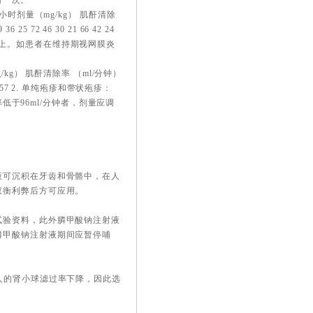
时一次。
时剂量（mg/kg） 肌酐清除
 25 72 46 30 21 66 42 24
小时以上。如患者在维持期视网膜炎
g） 肌酐清除率 （ml/分钟）
～36 57 2. 单纯疱疹和带状疱疹：
低于96ml/分钟者，剂量应调
液可沉积在牙齿和骨骼中，在人
权衡利弊后方可应用。
试验资料，此外膦甲酸钠注射液
膦甲酸钠注射液期间应暂停哺
人的肾小球滤过率下降，因此选