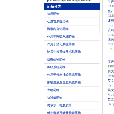
pharmacy.shijiebiaopin2@gmail.com
生产
药品分类
CLI
生产
抗癌药物
CLI
该药
心血管系统药物
http
激素内分泌药物
该药
http
作用于呼吸系统药物
该药
http
作用于消化系统药物
011
泌尿生殖系统及泌乳药物
抗微生物药物
原产
199
神经系统药物
英文
作用于传出神经系统药物
Imm
英文
影响血液及造血系统药物
Cyto
生物药物
英文
Muco
抗过敏药物
英文
Herp
调节水、电解质药
维生素类及微量元素药物