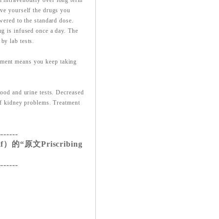
n intravenously over long term
ive yourself the drugs you
owered to the standard dose.
ug is infused once a day. The
by lab tests.
tment means you keep taking
lood and urine tests. Decreased
 of kidney problems. Treatment
-------
的“原文Priscribing
-------