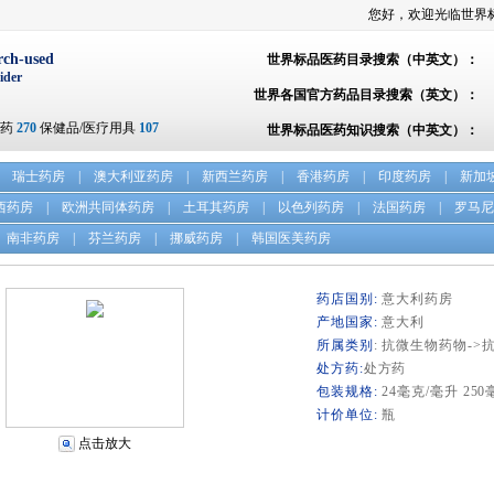
您好，欢迎光临世界
rch-used
世界标品医药目录搜索（中英文）：
ider
世界各国官方药品目录搜索（英文）：
方药
270
保健品/医疗用具
107
世界标品医药知识搜索（中英文）：
瑞士药房
|
澳大利亚药房
|
新西兰药房
|
香港药房
|
印度药房
|
新加
西药房
|
欧洲共同体药房
|
土耳其药房
|
以色列药房
|
法国药房
|
罗马尼
南非药房
|
芬兰药房
|
挪威药房
|
韩国医美药房
药店国别:
意大利药房
产地国家:
意大利
所属类别
: 抗微生物药物->
处方药:
处方药
包装规格:
24毫克/毫升 250
计价单位:
瓶
点击放大