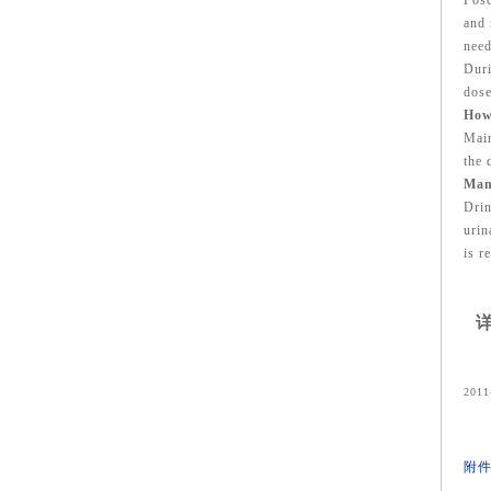
Fosc
and 
need
Duri
dose
How
Main
the 
Mana
Drin
urin
is r
详
201
附件