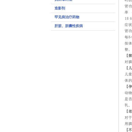
时以
肾功
造影剂
率 （
罕见病治疗药物
18
症
肝脏、胆囊性疾病
肾功
每8小
按体
整
【
对膦
【
儿
体
【
动
是
乳
【
对
用
【