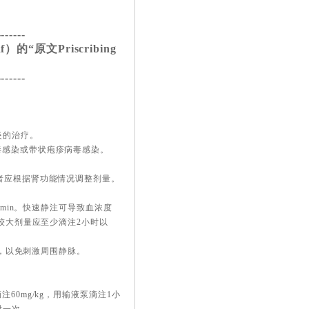
-------
的“原文Priscribing
-------
）
炎的治疗。
毒感染或带状疱疹病毒感染。
者应根据肾功能情况调整剂量。
/min。快速静注可导致血浓度
，较大剂量应至少滴注2小时以
l，以免刺激周围静脉。
60mg/kg，用输液泵滴注1小