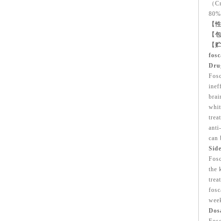
（C
80
【性
【包
【贮
fos
Dru
Fosc
inef
brai
whit
trea
anti
can 
Side
Fosc
the 
trea
fosc
week
Dos