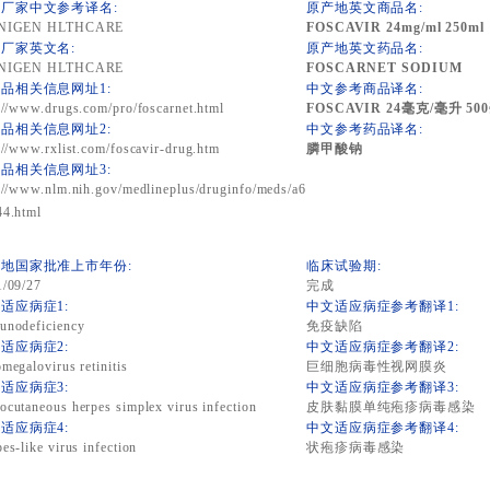
厂家中文参考译名:
原产地英文商品名:
NIGEN HLTHCARE
FOSCAVIR 24mg/ml 250ml
厂家英文名:
原产地英文药品名:
NIGEN HLTHCARE
FOSCARNET SODIUM
品相关信息网址1:
中文参考商品译名:
://www.drugs.com/pro/foscarnet.html
FOSCAVIR 24毫克/毫升 50
品相关信息网址2:
中文参考药品译名:
://www.rxlist.com/foscavir-drug.htm
膦甲酸钠
品相关信息网址3:
://www.nlm.nih.gov/medlineplus/druginfo/meds/a6
44.html
地国家批准上市年份:
临床试验期:
1/09/27
完成
适应病症1:
中文适应病症参考翻译1:
unodeficiency
免疫缺陷
适应病症2:
中文适应病症参考翻译2:
megalovirus retinitis
巨细胞病毒性视网膜炎
适应病症3:
中文适应病症参考翻译3:
cutaneous herpes simplex virus infection
皮肤黏膜单纯疱疹病毒感染
适应病症4:
中文适应病症参考翻译4:
es-like virus infection
状疱疹病毒感染