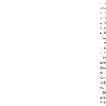
1
尿
2.
3.
4.
5.
6.
【
1.
2.
3.
【
膦
磷
活
体外
病毒
酶
【
膦
合率