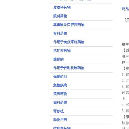
皮肤科药物
药品
眼科药物
详
耳鼻喉及口腔科药物
骨科药物
作用于免疫系统药物
膦甲
【
抗疟疾药物
膦
糖尿病
也
作用于代谢机制药物
【
1.
保健药品
2.
急性疾病
3.
过高
美容药物
上
妇科药物
4.
5.
肾移植
【
动物用药
静脉
抗病毒药物