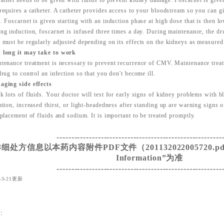
arnet needs to be given with fluids to prevent kidney damage. Foscarnet is give
requires a catheter. A catheter provides access to your bloodstream so you can g
. Foscarnet is given starting with an induction phase at high dose that is then l
ng induction, foscarnet is infused three times a day. During maintenance, the dr
 must be regularly adjusted depending on its effects on the kidneys as measured 
 long it may take to work
tenance treatment is necessary to prevent recurrence of CMV. Maintenance trea
drug to control an infection so that you don't become ill.
ging side effects
k lots of fluids. Your doctor will test for early signs of kidney problems with b
ation, increased thirst, or light-headedness after standing up are warning signs
eplacement of fluids and sodium. It is important to be treated promptly.
--------------------------------------------------------
细处方信息以本药内容附件PDF文件（201132022005720.pdf）
Information”为准
--------------------------------------------------------
1-3-21更新
: