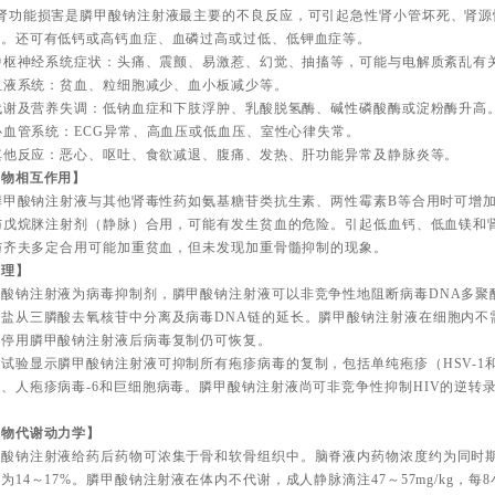
．肾功能损害是膦甲酸钠注射液最主要的不良反应，可引起急性肾小管坏死、肾源
等。还可有低钙或高钙血症、血磷过高或过低、低钾血症等。
 中枢神经系统症状：头痛、震颤、易激惹、幻觉、抽搐等，可能与电解质紊乱有
 血液系统：贫血、粒细胞减少、血小板减少等。
 代谢及营养失调：低钠血症和下肢浮肿、乳酸脱氢酶、碱性磷酸酶或淀粉酶升高
 心血管系统：ECG异常、高血压或低血压、室性心律失常。
 其他反应：恶心、呕吐、食欲减退、腹痛、发热、肝功能异常及静脉炎等。
药物相互作用】
 膦甲酸钠注射液与其他肾毒性药如氨基糖苷类抗生素、两性霉素B等合用时可增
 与戊烷脒注射剂（静脉）合用，可能有发生贫血的危险。引起低血钙、低血镁和
 与齐夫多定合用可能加重贫血，但未发现加重骨髓抑制的现象。
药理】
甲酸钠注射液为病毒抑制剂，膦甲酸钠注射液可以非竞争性地阻断病毒DNA多聚
酸盐从三膦酸去氧核苷中分离及病毒DNA链的延长。膦甲酸钠注射液在细胞内不
，停用膦甲酸钠注射液后病毒复制仍可恢复。
试验显示膦甲酸钠注射液可抑制所有疱疹病毒的复制，包括单纯疱疹（HSV-1和H
、人疱疹病毒-6和巨细胞病毒。膦甲酸钠注射液尚可非竞争性抑制HIV的逆转
。
药物代谢动力学】
甲酸钠注射液给药后药物可浓集于骨和软骨组织中。脑脊液内药物浓度约为同时期
为14～17%。膦甲酸钠注射液在体内不代谢，成人静脉滴注47～57mg/kg，每