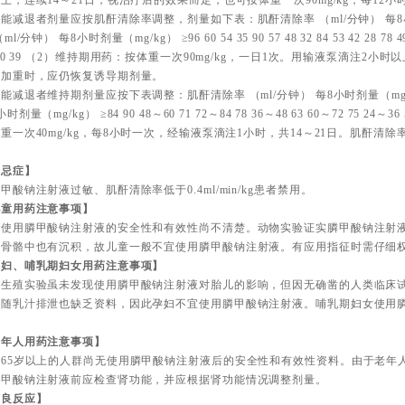
上，连续14～21日，视治疗后的效果而定，也可按体重一次90mg/kg，每12小
能减退者剂量应按肌酐清除率调整，剂量如下表：肌酐清除率 （ml/分钟） 每8小
ml/分钟） 每8小时剂量（mg/kg） ≥96 60 54 35 90 57 48 32 84 53 42 28 78 49 36
 60 39 （2）维持期用药：按体重一次90mg/kg，一日1次。用输液泵滴注2
状加重时，应仍恢复诱导期剂量。
能减退者维持期剂量应按下表调整：肌酐清除率 （ml/分钟） 每8小时剂量（mg/k
时剂量（mg/kg） ≥84 90 48～60 71 72～84 78 36～48 63 60～72 75 24
重一次40mg/kg，每8小时一次，经输液泵滴注1小时，共14～21日。肌酐清除率
。
禁忌症】
甲酸钠注射液过敏、肌酐清除率低于0.4ml/min/kg患者禁用。
儿童用药注意事项】
童使用膦甲酸钠注射液的安全性和有效性尚不清楚。动物实验证实膦甲酸钠注射
的骨骼中也有沉积，故儿童一般不宜使用膦甲酸钠注射液。有应用指征时需仔细
孕妇、哺乳期妇女用药注意事项】
物生殖实验虽未发现使用膦甲酸钠注射液对胎儿的影响，但因无确凿的人类临床
否随乳汁排泄也缺乏资料，因此孕妇不宜使用膦甲酸钠注射液。哺乳期妇女使用
。
老年人用药注意事项】
于65岁以上的人群尚无使用膦甲酸钠注射液后的安全性和有效性资料。由于老年
膦甲酸钠注射液前应检查肾功能，并应根据肾功能情况调整剂量。
不良反应】