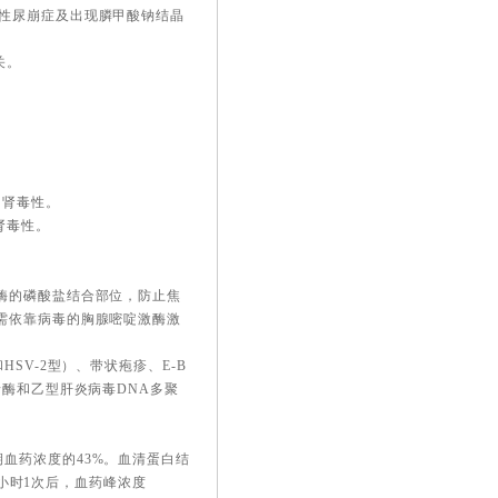
性尿崩症及出现膦甲酸钠结晶
关。
。
加肾毒性。
肾毒性。
酶的磷酸盐结合部位，防止焦
需依靠病毒的胸腺嘧啶激酶激
SV-2型）、带状疱疹、E-B
录酶和乙型肝炎病毒DNA多聚
血药浓度的43%。血清蛋白结
8小时1次后，血药峰浓度