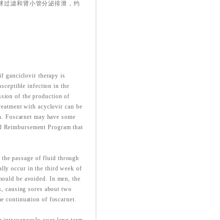
经肾小球过滤和肾小管分泌排泄，约
if ganciclovir therapy is
usceptible infection in the
sion of the production of
treatment with acyclovir can be
ion. Foscarnet may have some
nd Reimbursement Program that
the passage of fluid through
lly occur in the third week of
should be avoided. In men, the
is, causing sores about two
e continuation of foscarnet.