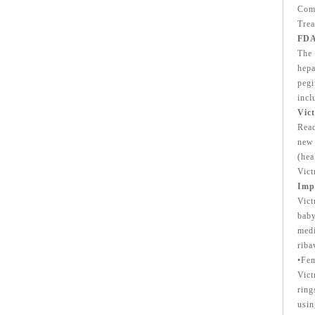
Com
Trea
FDA
The 
hepa
pegi
incl
Vict
Read
new 
(hea
Vict
Impo
Vict
baby
medi
riba
•Fem
Vict
ring
usin