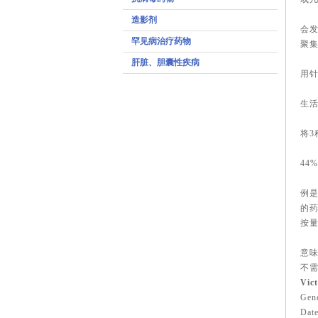
在
造影剂
会
罕见病治疗药物
聚
人
肝脏、胆囊性疾病
用
慢
生
在治
将3
临
44
这种
例是
的药
按
默克
意味
不需要
Vict
Gene
Date