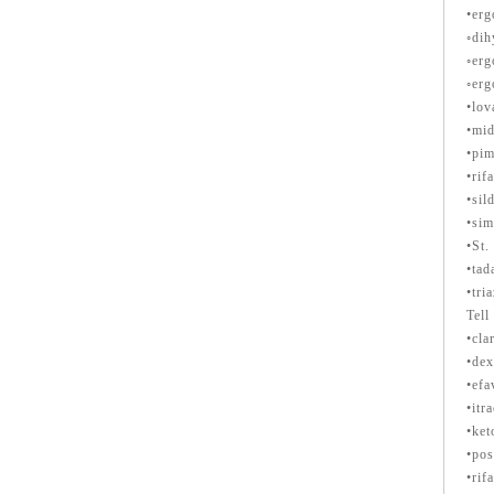
•erg
◦dih
◦erg
◦erg
•lov
•mid
•pim
•rif
•sil
•sim
•St.
•tad
•tri
Tell
•cla
•de
•efa
•itr
•ket
•pos
•rif