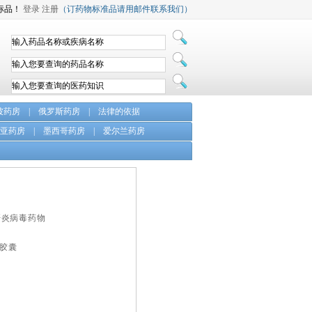
标品！
登录
注册
（订药物标准品请用邮件联系我们）
坡药房
|
俄罗斯药房
|
法律的依据
亚药房
|
墨西哥药房
|
爱尔兰药房
抗肝炎病毒药物
8胶囊