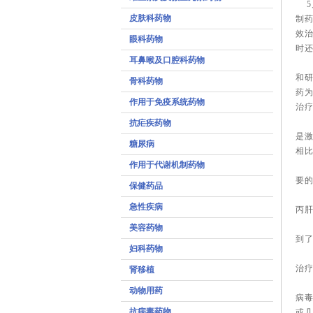
5月
皮肤科药物
制
效治
眼科药物
时
耳鼻喉及口腔科药物
F
和研
骨科药物
药
作用于免疫系统药物
治疗
圣路
抗疟疾药物
是激
糖尿病
相比
作用于代谢机制药物
Vi
要的
保健药品
《纽
急性疾病
丙肝
基
美容药物
到
妇科药物
纽
治疗
肾移植
美
动物用药
病
抗病毒药物
或