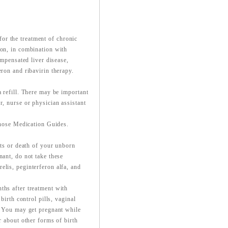
or the treatment of chronic
ion, in combination with
ompensated liver disease,
eron and ribavirin therapy.
a refill. There may be important
r, nurse or physician assistant
 those Medication Guides.
cts or death of your unborn
nant, do not take these
elis, peginterferon alfa, and
ths after treatment with
birth control pills, vaginal
s. You may get pregnant while
r about other forms of birth