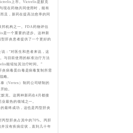
s上市。Victrelis是默克
与现在药物共同使用时，能有
；而且，新药在提高治愈率的同
邦机构之一。FDA药物评估
lis是一个重要的进步。这种新
丙型肝炎患者提供了一个更好的
士说：“对医生和患者来说，这
进展。与目前使用的标准治疗方法
elis能缩短其治疗时间。”
丙型肝炎病毒蛋白毒是病毒复制所需
功战略。
（Vertex）制药公司研制的
将开始。
默克。这两种新药在4月都接
药业最热的领域之一。
的最终成功，这也是丙型肝炎
丙型肝炎占其中的70%。丙肝
初并没有疾病症状，直到几十年