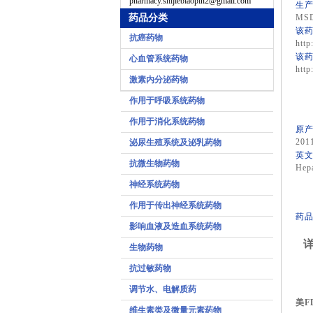
pharmacy.shijiebiaopin2@gmail.com
生产
药品分类
MS
该药
抗癌药物
http
该药
心血管系统药物
http
激素内分泌药物
作用于呼吸系统药物
作用于消化系统药物
原产
201
泌尿生殖系统及泌乳药物
英文
抗微生物药物
Hepa
神经系统药物
作用于传出神经系统药物
药品
影响血液及造血系统药物
详
生物药物
抗过敏药物
调节水、电解质药
美F
维生素类及微量元素药物