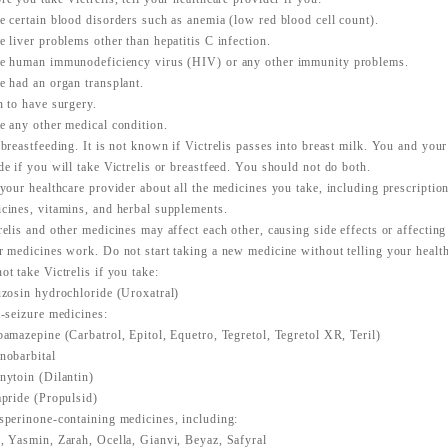
e certain blood disorders such as anemia (low red blood cell count).
e liver problems other than hepatitis C infection.
e human immunodeficiency virus (HIV) or any other immunity problems.
e had an organ transplant.
n to have surgery.
e any other medical condition.
 breastfeeding. It is not known if Victrelis passes into breast milk. You and you
de if you will take Victrelis or breastfeed. You should not do both.
 your healthcare provider about all the medicines you take, including prescriptio
cines, vitamins, and herbal supplements.
relis and other medicines may affect each other, causing side effects or affectin
r medicines work. Do not start taking a new medicine without telling your healt
ot take Victrelis if you take:
uzosin hydrochloride (Uroxatral)
i-seizure medicines:
bamazepine (Carbatrol, Epitol, Equetro, Tegretol, Tegretol XR, Teril)
nobarbital
nytoin (Dilantin)
apride (Propulsid)
sperinone-containing medicines, including:
, Yasmin, Zarah, Ocella, Gianvi, Beyaz, Safyral