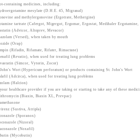
ot-containing medicines, including:
ydroergotamine mesylate (D.H.E. 45, Migranal)
onovine and methylergonovine (Ergotrate, Methergine)
otamine tartrate (Cafergot, Migergot, Ergomar, Ergostat, Medihaler Ergotamine,
astatin (Advicor, Altoprev, Mevacor)
azolam (Versed), when taken by mouth
ozide (Orap)
ampin (Rifadin, Rifamate, Rifater, Rimactane)
denafil (Revatio), when used for treating lung problems
vastatin (Simcor, Vytorin, Zocor)
 John's Wort (Hypericum perforatum) or products containing St. John's Wort
alafil (Adcirca), when used for treating lung problems
azolam (Halcion)
 your healthcare provider if you are taking or starting to take any of these medic
rithromycin (Biaxin, Biaxin XL, Prevpac)
xamethasone
virenz (Sustiva, Atripla)
aconazole (Sporanox)
oconazole (Nizoral)
aconazole (Noxafil)
abutin (Mycobutin)