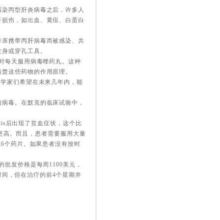
染丙型肝炎病毒之后，许多人
肝损伤，如出血、黄疸、白蛋白
亲携带丙肝病毒而被感染、共
纹身或穿孔工具。
时每天服用病毒唑药丸。这种
清楚这些药物的作用原理。
用，科学家们希望在未来几年内，能
病毒。在默克的临床试验中，
。
lis后出现了贫血症状，这个比
险也更高。而且，患者需要服用大量
5个或6个药片。如果患者没有按时
定的批发价格是每周1100美元，
的时间，但在治疗的前4个星期并