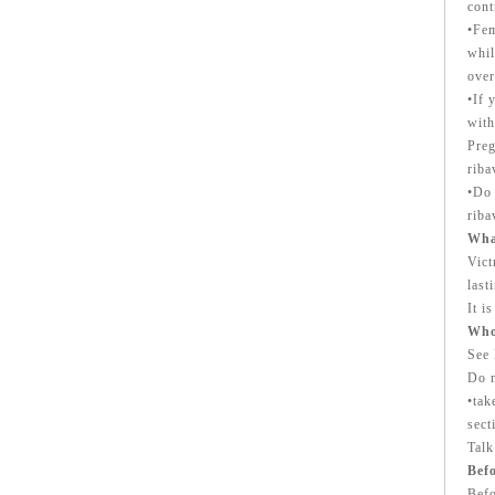
cont
•Fem
whil
over
•If 
with
Preg
riba
•Do 
riba
What
Vict
last
It i
Who 
See 
Do n
•tak
sect
Talk
Befo
Befo