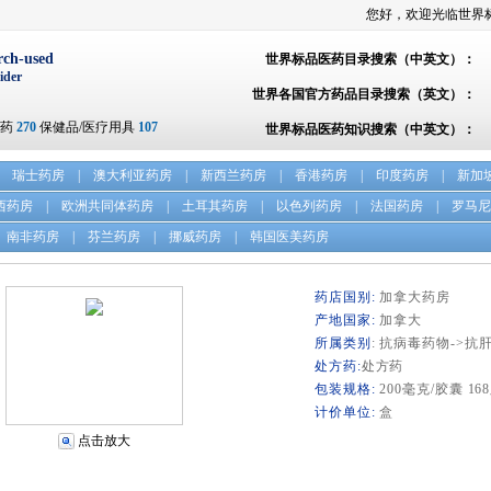
您好，欢迎光临世界
rch-used
世界标品医药目录搜索（中英文）：
ider
世界各国官方药品目录搜索（英文）：
方药
270
保健品/医疗用具
107
世界标品医药知识搜索（中英文）：
瑞士药房
|
澳大利亚药房
|
新西兰药房
|
香港药房
|
印度药房
|
新加
西药房
|
欧洲共同体药房
|
土耳其药房
|
以色列药房
|
法国药房
|
罗马尼
南非药房
|
芬兰药房
|
挪威药房
|
韩国医美药房
药店国别:
加拿大药房
产地国家:
加拿大
所属类别
: 抗病毒药物->
处方药:
处方药
包装规格:
200毫克/胶囊 16
计价单位:
盒
点击放大