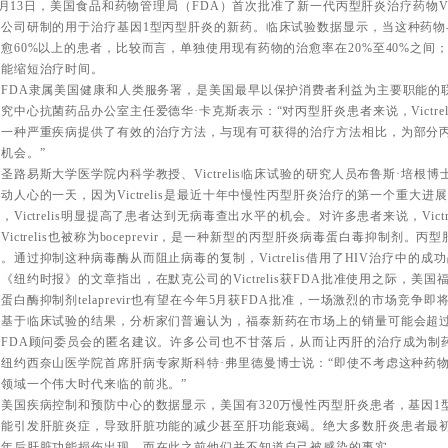
13日，美国食品和药物管理局（FDA）首次批准了新一代丙型肝炎治疗药物Victreli
药公司研制的用于治疗基因1型丙型肝炎的新药。临床试验数据显示，当这种药物
愈60%以上的患者，比较而言，单独使用现有药物的治愈率在20%至40%之间
还能缩短治疗时间。
DA隶属美国健康和人类服务署，是美国最早以保护消费者利益为主要职能的联
究中心抗菌药品办公室主任爱德华·卡克斯表示：“对丙型肝炎患者来说，Victre
为一种严重疾病提供了有效的治疗方法，与现有可获得的治疗方法相比，为部分
机会。”
易斯大学医学院内科学教授、Victrelis临床试验的研究人员布鲁斯·培根博
动人心的一天，因为Victrelis是最近十年中慢性丙型肝炎治疗的第一个重大
，Victrelis明显提高了患者达到无病毒查出水平的机会。对许多患者来说，Victr
ctrelis也被称为boceprevir，是一种新型的丙型肝炎病毒蛋白毒抑制剂。
。通过抑制这种病毒酶从而阻止病毒的复制，Victrelis借用了HIV治疗中的成
约时报》的文章指出，在默克公司的Victrelis获FDA批准使用之际，美国福泰
蛋白酶抑制剂telaprevir也有望在今年5月获FDA批准，一场激烈的市场竞争即
于临床试验的结果，分析家们普遍认为，福泰新药在市场上的销量可能会超过
了FDA顾问委员会的匿名建议。许多公司也不甘落后，从而让丙肝的治疗成为制
约西奈山医学院首席肝病专家斯科特·弗里德曼博士说：“即使不考虑这种药物
领域一个伟大时代来临的前兆。”
国疾病控制和预防中心的数据显示，美国有320万慢性丙型肝炎患者，基因1型
毒能引发肝脏炎症，导致肝脏功能的减少甚至肝功能衰竭。绝大多数肝炎患者最
几年后肝脏功能损伤出现，而在此之前他们并不知道自己被感染的事实。