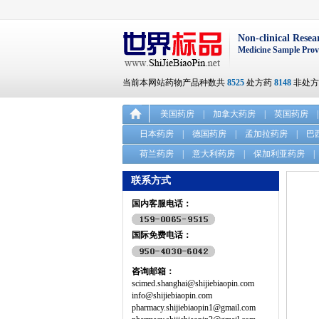
Non-clinical Resea
Medicine Sample Prov
当前本网站药物产品种数共
8525
处方药
8148
非处
美国药房
|
加拿大药房
|
英国药房
|
日本药房
|
德国药房
|
孟加拉药房
|
巴
荷兰药房
|
意大利药房
|
保加利亚药房
|
联系方式
国内客服电话：
国际免费电话：
咨询邮箱：
scimed.shanghai@shijiebiaopin.com
info@shijiebiaopin.com
pharmacy.shijiebiaopin1@gmail.com