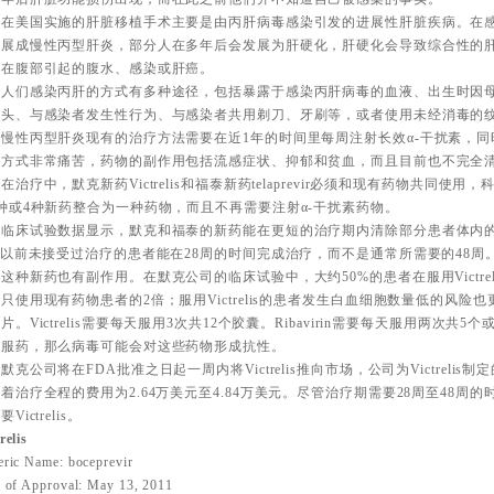
美国实施的肝脏移植手术主要是由丙肝病毒感染引发的进展性肝脏疾病。在感
发展成慢性丙型肝炎，部分人在多年后会发展为肝硬化，肝硬化会导致综合性的
集在腹部引起的腹水、感染或肝癌。
们感染丙肝的方式有多种途径，包括暴露于感染丙肝病毒的血液、出生时因母
针头、与感染者发生性行为、与感染者共用剃刀、牙刷等，或者使用未经消毒的
性丙型肝炎现有的治疗方法需要在近1年的时间里每周注射长效α-干扰素，同
活方式非常痛苦，药物的副作用包括流感症状、抑郁和贫血，而且目前也不完全
疗中，默克新药Victrelis和福泰新药telaprevir必须和现有药物共同使
种或4种新药整合为一种药物，而且不再需要注射α-干扰素药物。
床试验数据显示，默克和福泰的新药能在更短的治疗期内清除部分患者体内的
%以前未接受过治疗的患者能在28周的时间完成治疗，而不是通常所需要的48周
新药也有副作用。在默克公司的临床试验中，大约50%的患者在服用Victre
只使用现有药物患者的2倍；服用Victrelis的患者发生白血细胞数量低的风
片。Victrelis需要每天服用3次共12个胶囊。Ribavirin需要每天服用两次共
量服药，那么病毒可能会对这些药物形成抗性。
公司将在FDA批准之日起一周内将Victrelis推向市场，公司为Victrelis制
着治疗全程的费用为2.64万美元至4.84万美元。尽管治疗期需要28周至48周
Victrelis。
relis
ric Name: boceprevir
 of Approval: May 13, 2011