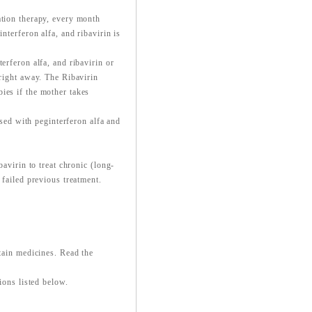
ation therapy, every month
nterferon alfa, and ribavirin is
erferon alfa, and ribavirin or
 right away. The Ribavirin
ies if the mother takes
used with peginterferon alfa and
bavirin to treat chronic (long-
 failed previous treatment.
rtain medicines. Read the
ions listed below.