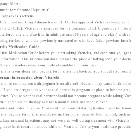
pany: Merck
tment for: Chronic Hepatitis C
 Approves Victrelis
U.S. Food and Drug Administration (FDA) has approved Victrelis (boceprevir) f
titis C (CHC). Victrelis is approved for the treatment of CHC genotype 1 infect
nterferon alfa and ribavirin, in adult patients (18 years of age and older) with c
uding cirrhosis, who are previously untreated or who have failed previous interf
relis Medication Guide
 this Medication Guide before you start taking Victrelis, and each time you get 
information. This information does not take the place of talking with your docto
lthcare provider) about your medical condition or your care.
relis is taken along with peginterferon alfa and ribavirin. You should also read
rtant information about Victrelis
relis, in combination with peginterferon alfa and ribavirin, may cause birth defe
. If you are pregnant or your sexual partner is pregnant or plans to become preg
cines. You or your sexual partner should not become pregnant while taking Victr
virin combination therapy and for 6 months after treatment is over.
ales and males must use 2 forms of birth control during treatment and for 6 mon
relis, peginterferon alfa, and ribavirin. Hormonal forms of birth control, such as 
s, implants and injections, may not work as well during treatment with Victreli
g these birth control methods while on Victrelis. Talk to your healthcare provide