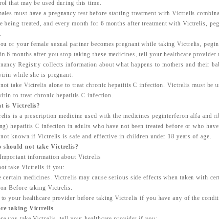
rol that may be used during this time.
ales must have a pregnancy test before starting treatment with Victrelis combin
e being treated, and every month for 6 months after treatment with Victrelis, pegi
.
you or your female sexual partner becomes pregnant while taking Victrelis, pegint
in 6 months after you stop taking these medicines, tell your healthcare provider
nancy Registry collects information about what happens to mothers and their bab
virin while she is pregnant.
not take Victrelis alone to treat chronic hepatitis C infection. Victrelis must be 
virin to treat chronic hepatitis C infection.
 is Victrelis?
relis is a prescription medicine used with the medicines peginterferon alfa and ri
ing) hepatitis C infection in adults who have not been treated before or who have
s not known if Victrelis is safe and effective in children under 18 years of age.
should not take Victrelis?
Important information about Victrelis
ot take Victrelis if you:
e certain medicines. Victrelis may cause serious side effects when taken with ce
ion Before taking Victrelis.
 to your healthcare provider before taking Victrelis if you have any of the condit
re taking Victrelis
re you take Victrelis, tell your healthcare provider if you: