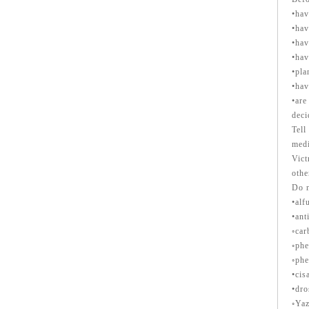
•hav
•hav
•hav
•hav
•pla
•hav
•are
deci
Tell
medi
Vict
othe
Do n
•alf
•ant
◦car
◦phe
◦phe
•cis
•dro
◦Yaz