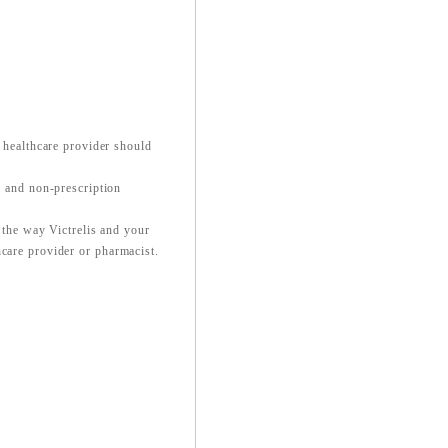
r healthcare provider should
n and non-prescription
g the way Victrelis and your
hcare provider or pharmacist.