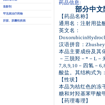
药品信息:
造影剂
部分中文
罕见病治疗药物
【药品名称】
肝脏、胆囊性疾病
通用名：注射用盐
英文名：
DoxorubicinHydrochl
汉语拼音：Zhusheyong
本品主要成份及其化学名
－三脱羟－*－L－
7,8,9,10－四氢
酸盐。其结构式为：分
【性状】
本品为桔红色的冻干
糖和对羟基苯甲酸
【药理毒理】