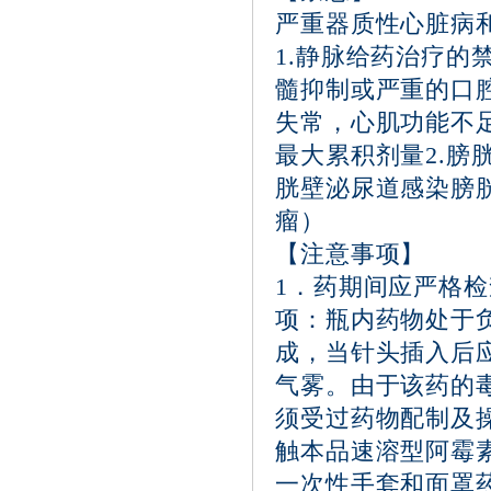
严重器质性心脏病
1.静脉给药治疗
髓抑制或严重的口
失常，心肌功能不
最大累积剂量2.
胱壁泌尿道感染膀
瘤）
【注意事项】
1．药期间应严格
项：瓶内药物处于
成，当针头插入后
气雾。由于该药的
须受过药物配制及
触本品速溶型阿霉
一次性手套和面罩