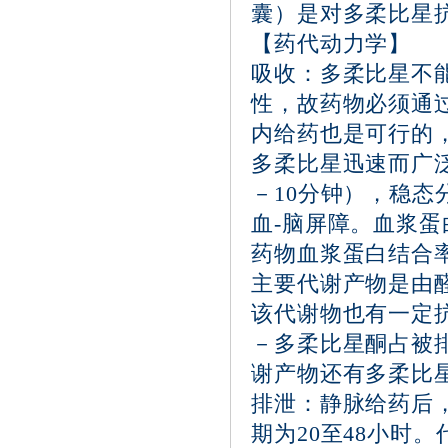
囊）是对多柔比星
【药代动力学】
吸收：多柔比星不
性，故药物必须通
内给药也是可行的
多柔比星迅速而广
－10分钟），稳态分
血-脑屏障。血浆蛋
药物血浆蛋白结合
主要代谢产物是由
该代谢物也有一定
－多柔比星酮占被
谢产物还有多柔比
排泄：静脉给药后
期为20至48小时