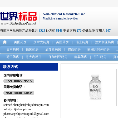
Non-clinical Research-used
Medicine Sample Provider
当前本网站药物产品种数共
8525
处方药
8148
非处方药
270
保健品/医疗用具
107
美国药房
|
加拿大药房
|
英国药房
|
瑞士药房
|
澳大利亚药房
|
日本药房
|
德国药房
|
孟加拉药房
|
巴西药房
|
欧洲共同体药房
|
荷兰药房
|
意大利药房
|
保加利亚药房
|
南非药房
|
芬兰药房
|
挪
联系方式
国内客服电话：
国际免费电话：
咨询邮箱：
scimed.shanghai@shijiebiaopin.com
info@shijiebiaopin.com
pharmacy.shijiebiaopin1@gmail.com