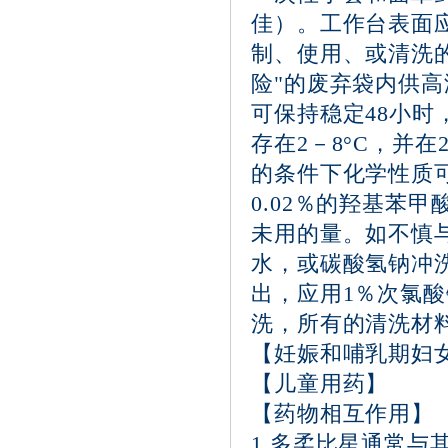
佳）。工作台表面
制、使用、或清洗
险"的废弃袋内供
可保持稳定48小
存在2－8°C，并
的条件下化学性质
0.02％的羟基苯
未用的量。如不慎
水，或碳酸氢钠冲
出，应用1％次氯
洗，所有的清洗材
【妊娠和哺乳期妇
【儿童用药】
【药物相互作用】
1.多柔比星通常